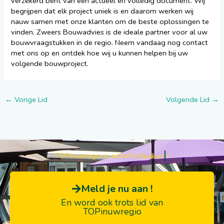
verzekerd bent van een actueel en volledig document. Wij
begrijpen dat elk project uniek is en daarom werken wij
nauw samen met onze klanten om de beste oplossingen te
vinden. Zweers Bouwadvies is de ideale partner voor al uw
bouwvraagstukken in de regio. Neem vandaag nog contact
met ons op en ontdek hoe wij u kunnen helpen bij uw
volgende bouwproject.
←
Vorige Lid
Volgende Lid
→
TOPinuwregio is actief in
!
Renkum
Meld je nu aan !
En word ook trots lid van
TOPinuwregio